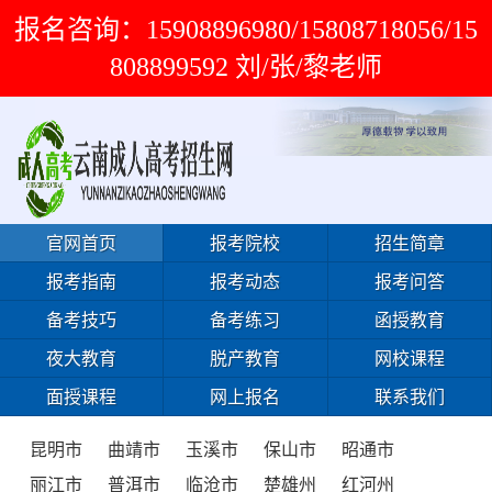
报名咨询：15908896980/15808718056/15
808899592 刘/张/黎老师
官网首页
报考院校
招生简章
报考指南
报考动态
报考问答
备考技巧
备考练习
函授教育
夜大教育
脱产教育
网校课程
面授课程
网上报名
联系我们
昆明市
曲靖市
玉溪市
保山市
昭通市
丽江市
普洱市
临沧市
楚雄州
红河州