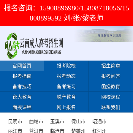
报名咨询：15908896980/15808718056/15
808899592 刘/张/黎老师
官网首页
报考院校
招生简章
报考指南
报考动态
报考问答
备考技巧
备考练习
函授教育
夜大教育
脱产教育
网校课程
面授课程
网上报名
联系我们
昆明市
曲靖市
玉溪市
保山市
昭通市
丽江市
普洱市
临沧市
楚雄州
红河州